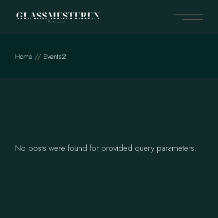
Skip
to
the
content
Home
Events2
No posts were found for provided query parameters.