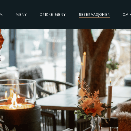
Lunsj meny
EM
MENY
DRIKKE MENY
RESERVASJONER
OM 
Kvelds meny
Lunsj meny
Kvelds meny