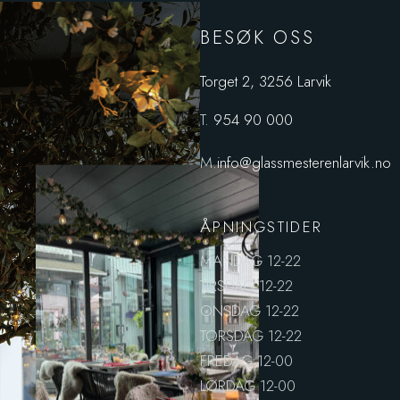
BESØK OSS
Torget 2, 3256 Larvik
T.
954 90 000
M.
info@glassmesterenlarvik.no
ÅPNINGSTIDER
MANDAG 12-22
TIRSDAG 12-22
ONSDAG 12-22
TORSDAG 12-22
FREDAG 12-00
LØRDAG 12-00