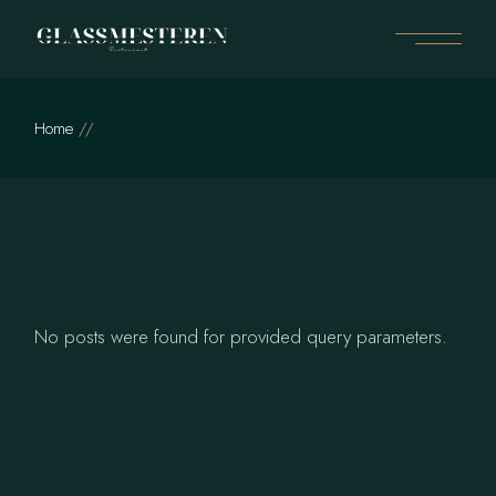
Skip
to
the
content
Home
No posts were found for provided query parameters.