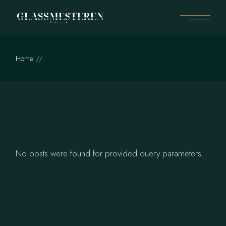
Skip
to
the
content
Home
No posts were found for provided query parameters.