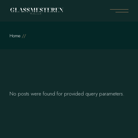
Skip
to
the
content
Home
No posts were found for provided query parameters.